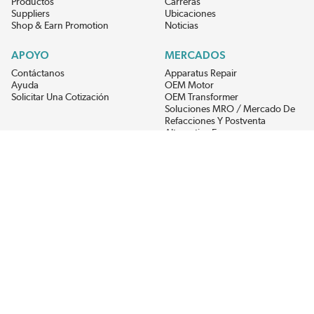
Productos
Carreras
Suppliers
Ubicaciones
Shop & Earn Promotion
Noticias
APOYO
MERCADOS
Contáctanos
Apparatus Repair
Ayuda
OEM Motor
Solicitar Una Cotización
OEM Transformer
Soluciones MRO / Mercado De
Refacciones Y Postventa
Alternative Energy
Power Generation
RECIBE LAS ÚLTIMAS NOTICIAS DEL EIS
Get updates on product availability, pricing changes, and quick access to
the materials you need.
CONÉCTATE CON NOSOTROS