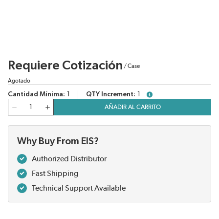
Requiere Cotización
/
Case
Agotado
Cantidad Mínima
1
QTY Increment
1
more info
Cantidad
AÑADIR AL CARRITO
Why Buy From EIS?
Authorized Distributor
Fast Shipping
Technical Support Available