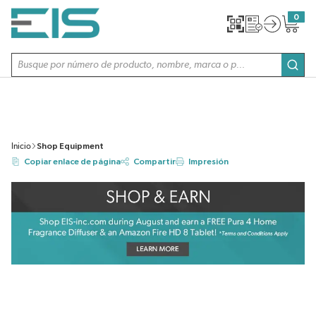
SALTAR AL CONTENIDO PRINCIPAL
0
{0} item
Búsqueda de sitio
envi
Inicio
Shop Equipment
Copiar enlace de página
Compartir
Impresión