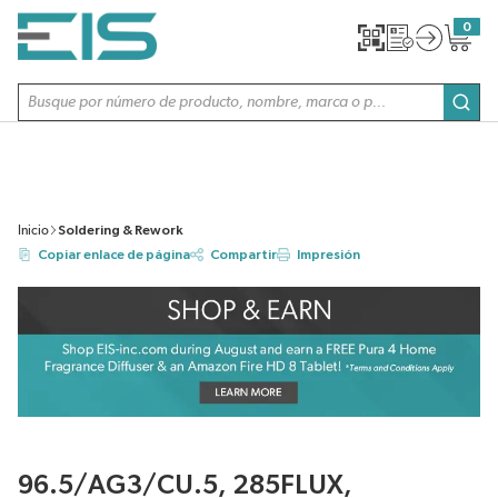
SALTAR AL CONTENIDO PRINCIPAL
0
{0} item
Búsqueda de sitio
envi
Inicio
Soldering & Rework
Copiar enlace de página
Compartir
Impresión
96.5/AG3/CU.5, 285FLUX,