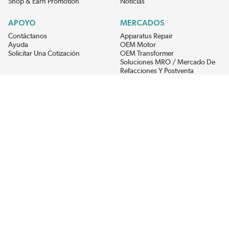
Shop & Earn Promotion
Noticias
APOYO
MERCADOS
Contáctanos
Apparatus Repair
Ayuda
OEM Motor
Solicitar Una Cotización
OEM Transformer
Soluciones MRO / Mercado De
Refacciones Y Postventa
Alternative Energy
Power Generation
RECIBE LAS ÚLTIMAS NOTICIAS DEL EIS
Get updates on product availability, pricing changes, and quick access to
the materials you need.
CONÉCTATE CON NOSOTROS