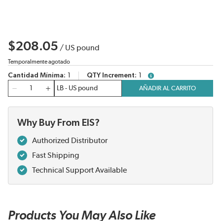
$208.05
/
US pound
Temporalmente agotado
Cantidad Mínima
1
QTY Increment
1
more info
Cantidad
AÑADIR AL CARRITO
Why Buy From EIS?
Authorized Distributor
Fast Shipping
Technical Support Available
Products You May Also Like