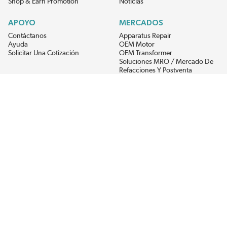
Shop & Earn Promotion
Noticias
APOYO
MERCADOS
Contáctanos
Apparatus Repair
Ayuda
OEM Motor
Solicitar Una Cotización
OEM Transformer
Soluciones MRO / Mercado De
Refacciones Y Postventa
Alternative Energy
Power Generation
RECIBE LAS ÚLTIMAS NOTICIAS DEL EIS
Get updates on product availability, pricing changes, and quick access to
the materials you need.
CONÉCTATE CON NOSOTROS