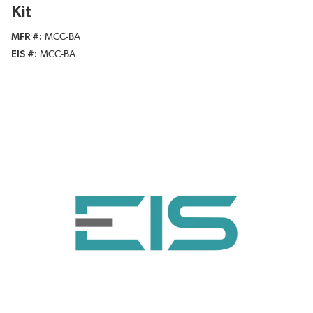
Kit
MFR #
MCC-BA
EIS #
MCC-BA