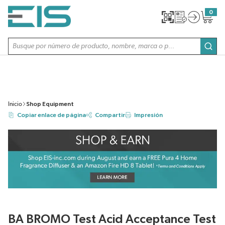
SALTAR AL CONTENIDO PRINCIPAL
0
{0} item
Búsqueda de sitio
envi
Inicio
Shop Equipment
Copiar enlace de página
Compartir
Impresión
BA BROMO Test Acid Acceptance Test