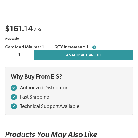
$161.14
/
Kit
Agotado
Cantidad Mínima
1
QTY Increment
1
more info
Cantidad
AÑADIR AL CARRITO
Why Buy From EIS?
Authorized Distributor
Fast Shipping
Technical Support Available
Products You May Also Like