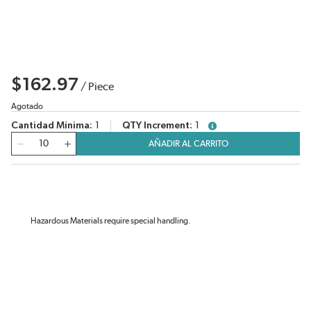
$162.97
/
Piece
Agotado
Cantidad Mínima
1
QTY Increment
1
more info
Cantidad
AÑADIR AL CARRITO
Hazardous Materials require special handling.