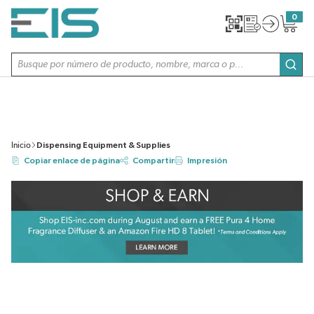
SALTAR AL CONTENIDO PRINCIPAL
0
{0} item
Búsqueda de sitio
envi
Inicio
Dispensing Equipment & Supplies
Copiar enlace de página
Compartir
Impresión