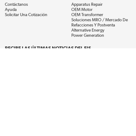
Contáctanos
Apparatus Repair
Ayuda
OEM Motor
Solicitar Una Cotización
OEM Transformer
Soluciones MRO / Mercado De
Refacciones Y Postventa
Alternative Energy
Power Generation
RECIBE LAS ÚLTIMAS NOTICIAS DEL EIS
Get updates on product availability, pricing changes, and quick access to
the materials you need.
CONÉCTATE CON NOSOTROS
Términos Y Condiciones
Política De Privacidad
Accesibilidad