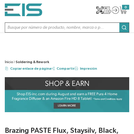
SALTAR AL CONTENIDO PRINCIPAL
0
{0} item
Búsqueda de sitio
envi
Inicio
Soldering & Rework
Copiar enlace de página
Compartir
Impresión
Brazing PASTE Flux, Staysilv, Black,