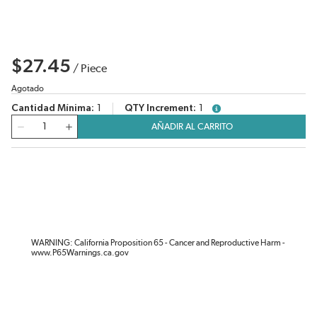
$27.45
/
Piece
Agotado
Cantidad Mínima
1
QTY Increment
1
more info
Cantidad
AÑADIR AL CARRITO
WARNING: California Proposition 65 - Cancer and Reproductive Harm -
www.P65Warnings.ca.gov