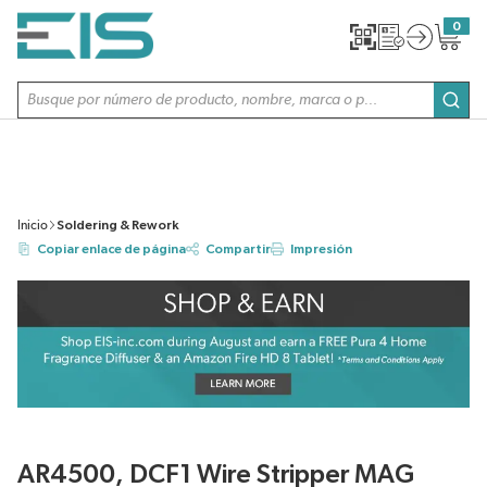
SALTAR AL CONTENIDO PRINCIPAL
0
{0} item
Búsqueda de sitio
envi
Inicio
Soldering & Rework
Copiar enlace de página
Compartir
Impresión
AR4500, DCF1 Wire Stripper MAG