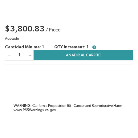
$3,800.83
/
Piece
Agotado
Cantidad Mínima
1
QTY Increment
1
more info
Cantidad
AÑADIR AL CARRITO
WARNING: California Proposition 65 - Cancer and Reproductive Harm -
www.P65Warnings.ca.gov