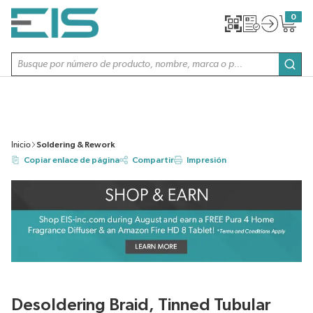
SALTAR AL CONTENIDO PRINCIPAL
0
{0} item
Búsqueda de sitio
envi
Inicio
Soldering & Rework
Copiar enlace de página
Compartir
Impresión
Desoldering Braid, Tinned Tubular