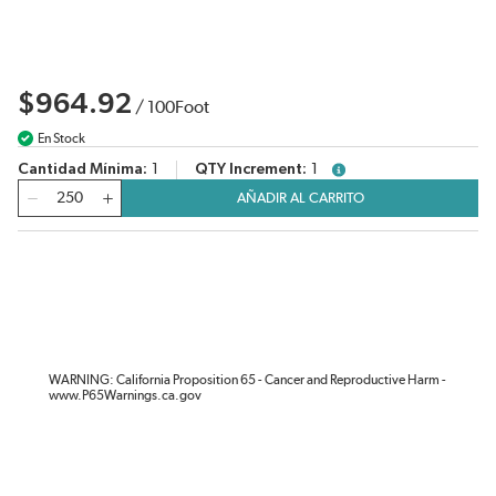
$964.92
/
100
Foot
En Stock
Cantidad Mínima
1
QTY Increment
1
more info
Cantidad
AÑADIR AL CARRITO
WARNING: California Proposition 65 - Cancer and Reproductive Harm -
www.P65Warnings.ca.gov