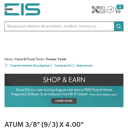
SALTAR AL CONTENIDO PRINCIPAL
0
{0} item
Búsqueda de sitio
envi
Inicio
Hand & Power Tools
Power Tools
Copiar enlace de página
Compartir
Impresión
ATUM 3/8" (9/3) X 4.00"