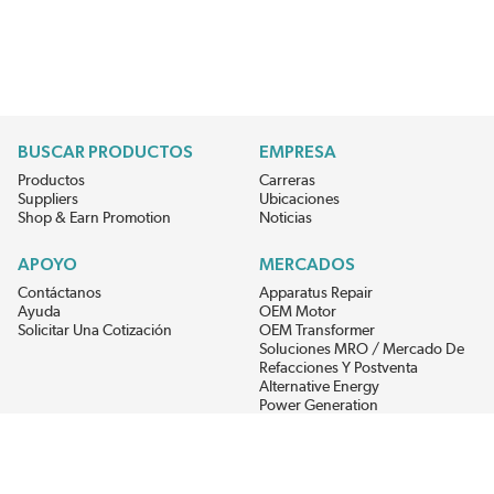
BUSCAR PRODUCTOS
EMPRESA
Productos
Carreras
Suppliers
Ubicaciones
Shop & Earn Promotion
Noticias
APOYO
MERCADOS
Contáctanos
Apparatus Repair
Ayuda
OEM Motor
Solicitar Una Cotización
OEM Transformer
Soluciones MRO / Mercado De
Refacciones Y Postventa
Alternative Energy
Power Generation
RECIBE LAS ÚLTIMAS NOTICIAS DEL EIS
Get updates on product availability, pricing changes, and quick access to