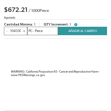
$672.21
/
1000
Piece
Agotado
Cantidad Mínima
1
QTY Increment
1
more info
Cantidad
AÑADIR AL CARRITO
WARNING: California Proposition 65 - Cancer and Reproductive Harm -
www.P65Warnings.ca.gov