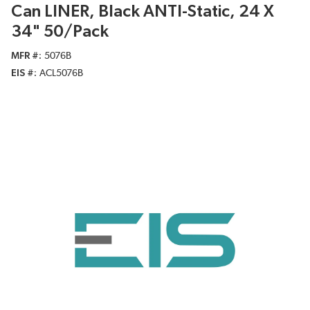
Can LINER, Black ANTI-Static, 24 X
34" 50/Pack
MFR #
5076B
EIS #
ACL5076B