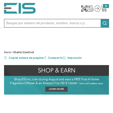
SALTAR AL CONTENIDO PRINCIPAL
0
{0} item
Búsqueda de sitio
envi
Inicio
Static Control
Copiar enlace de página
Compartir
Impresión