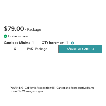
$79.00
/
Package
Existencias bajas
Cantidad Mínima
1
QTY Increment
1
more info
Cantidad
AÑADIR AL CARRITO
WARNING: California Proposition 65 - Cancer and Reproductive Harm -
www.P65Warnings.ca.gov