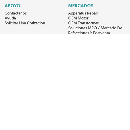
APOYO
MERCADOS
Contáctanos
Apparatus Repair
Ayuda
OEM Motor
Solicitar Una Cotización
OEM Transformer
Soluciones MRO / Mercado De
Refacciones Y Postventa
Alternative Energy
Power Generation
RECIBE LAS ÚLTIMAS NOTICIAS DEL EIS
Get updates on product availability, pricing changes, and quick access to
the materials you need.
CONÉCTATE CON NOSOTROS