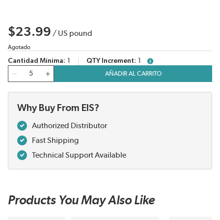
$23.99
/
US pound
Agotado
Cantidad Mínima
1
QTY Increment
1
more info
Cantidad
AÑADIR AL CARRITO
Why Buy From EIS?
Authorized Distributor
Fast Shipping
Technical Support Available
Products You May Also Like