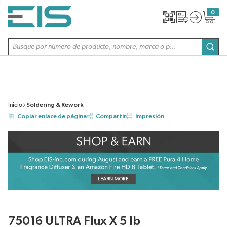
SALTAR AL CONTENIDO PRINCIPAL
0
{0} item
Búsqueda de sitio
envi
Inicio
Soldering & Rework
Copiar enlace de página
Compartir
Impresión
75016 ULTRA Flux X 5 lb