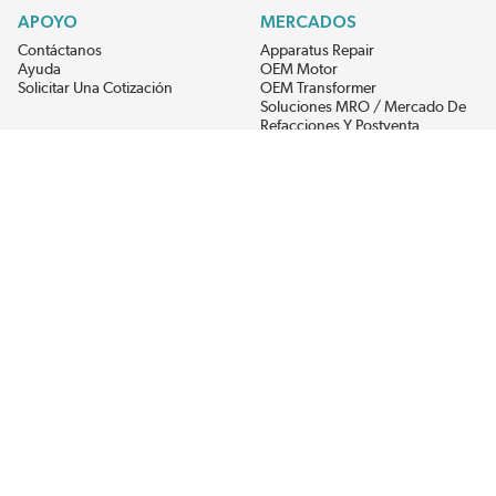
APOYO
MERCADOS
Contáctanos
Apparatus Repair
Ayuda
OEM Motor
Solicitar Una Cotización
OEM Transformer
Soluciones MRO / Mercado De
Refacciones Y Postventa
Alternative Energy
Power Generation
RECIBE LAS ÚLTIMAS NOTICIAS DEL EIS
Get updates on product availability, pricing changes, and quick access to
the materials you need.
CONÉCTATE CON NOSOTROS