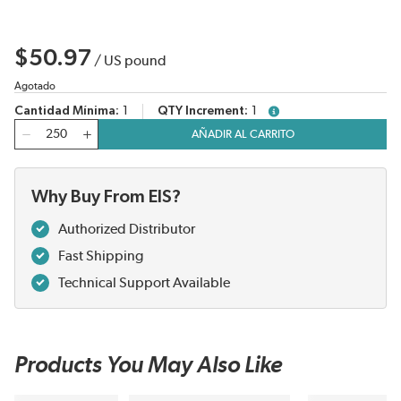
$50.97
/
US pound
Agotado
Cantidad Mínima
1
QTY Increment
1
more info
Cantidad
AÑADIR AL CARRITO
Why Buy From EIS?
Authorized Distributor
Fast Shipping
Technical Support Available
Products You May Also Like