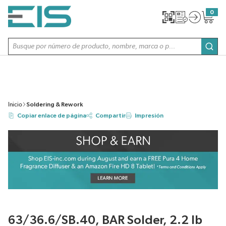
SALTAR AL CONTENIDO PRINCIPAL
0
{0} item
Búsqueda de sitio
envi
Inicio
Soldering & Rework
Copiar enlace de página
Compartir
Impresión
63/36.6/SB.40, BAR Solder, 2.2 lb