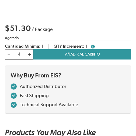
$51.30
/
Package
Agotado
Cantidad Mínima
1
QTY Increment
1
more info
Cantidad
AÑADIR AL CARRITO
Why Buy From EIS?
Authorized Distributor
Fast Shipping
Technical Support Available
Products You May Also Like