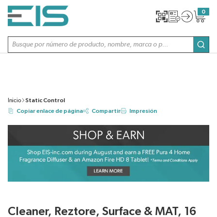
SALTAR AL CONTENIDO PRINCIPAL
0
{0} item
Búsqueda de sitio
envi
Inicio
Static Control
Copiar enlace de página
Compartir
Impresión
Cleaner, Reztore, Surface & MAT, 16