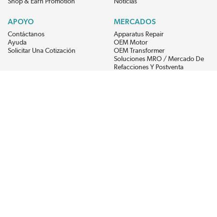
Shop & Earn Promotion
Noticias
APOYO
MERCADOS
Contáctanos
Apparatus Repair
Ayuda
OEM Motor
Solicitar Una Cotización
OEM Transformer
Soluciones MRO / Mercado De
Refacciones Y Postventa
Alternative Energy
Power Generation
RECIBE LAS ÚLTIMAS NOTICIAS DEL EIS
Get updates on product availability, pricing changes, and quick access to
the materials you need.
CONÉCTATE CON NOSOTROS