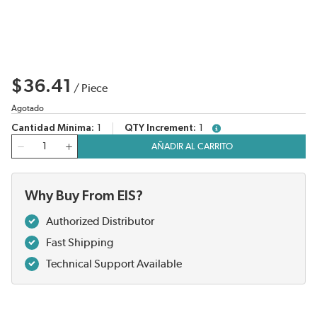
$36.41
/
Piece
Agotado
Cantidad Mínima
1
QTY Increment
1
more info
Cantidad
AÑADIR AL CARRITO
Why Buy From EIS?
Authorized Distributor
Fast Shipping
Technical Support Available