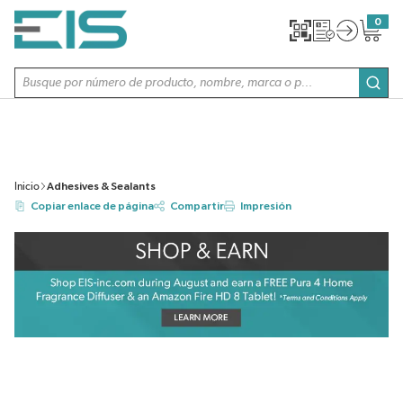
SALTAR AL CONTENIDO PRINCIPAL
0
{0} item
Búsqueda de sitio
envi
Inicio
Adhesives & Sealants
Copiar enlace de página
Compartir
Impresión