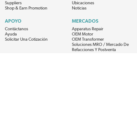
Suppliers
Ubicaciones
Shop & Earn Promotion
Noticias
APOYO
MERCADOS
Contáctanos
Apparatus Repair
Ayuda
OEM Motor
Solicitar Una Cotización
OEM Transformer
Soluciones MRO / Mercado De
Refacciones Y Postventa
Alternative Energy
Power Generation
RECIBE LAS ÚLTIMAS NOTICIAS DEL EIS
Get updates on product availability, pricing changes, and quick access to
the materials you need.
CONÉCTATE CON NOSOTROS