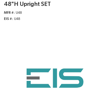
48"H Upright SET
MFR #
U48
EIS #
U48