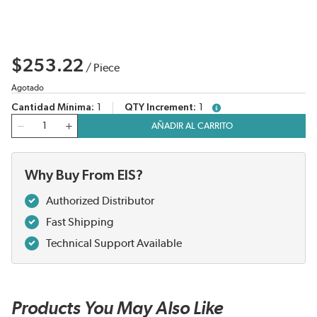
$253.22
/
Piece
Agotado
Cantidad Mínima
1
QTY Increment
1
more info
Cantidad
AÑADIR AL CARRITO
Why Buy From EIS?
Authorized Distributor
Fast Shipping
Technical Support Available
Products You May Also Like