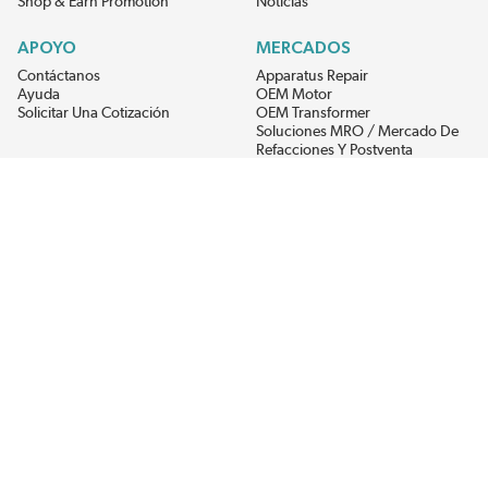
Shop & Earn Promotion
Noticias
APOYO
MERCADOS
Contáctanos
Apparatus Repair
Ayuda
OEM Motor
Solicitar Una Cotización
OEM Transformer
Soluciones MRO / Mercado De
Refacciones Y Postventa
Alternative Energy
Power Generation
RECIBE LAS ÚLTIMAS NOTICIAS DEL EIS
Get updates on product availability, pricing changes, and quick access to
the materials you need.
CONÉCTATE CON NOSOTROS