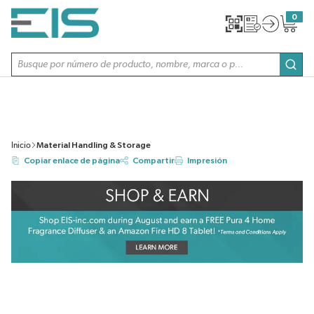
SALTAR AL CONTENIDO PRINCIPAL
0
{0} item
Búsqueda de sitio
envi
Inicio
Material Handling & Storage
Copiar enlace de página
Compartir
Impresión