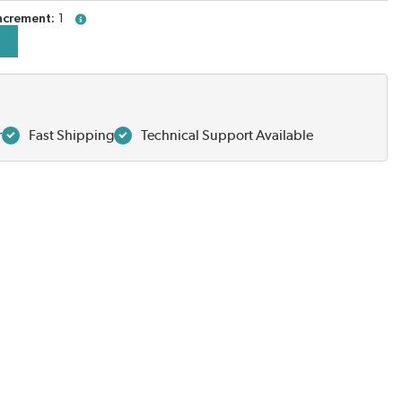
ncrement
1
more info
r
Fast Shipping
Technical Support Available