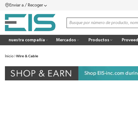
Enviar a / Recoger
SALTAR AL CONTENIDO PRINCIPAL
menú
Búsqueda de sitio
more info
nuestra compañía
Mercados
Productos
Proveed
Inicio
Wire & Cable