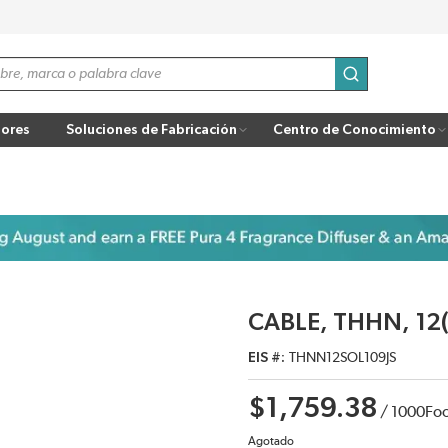
enviar búsqu
ores
Soluciones de Fabricación
Centro de Conocimiento
CABLE, THHN, 12(
EIS #
THNN12SOL109JS
$1,759.38
/
1000
Fo
Agotado