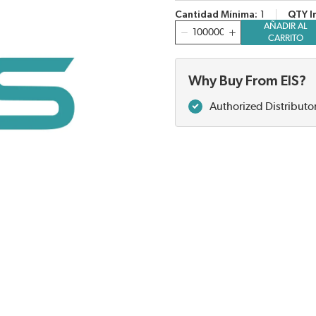
Cantidad Mínima
1
QTY I
AÑADIR AL
Cantidad
CARRITO
Why Buy From EIS?
Authorized Distributo