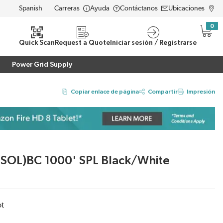
Carreras
Ayuda
Contáctanos
Ubicaciones
LANGUAGE
0
{0} i
eda
Quick Scan
Request a Quote
Iniciar sesión / Registrarse
Power Grid Supply
Copiar enlace de página
Compartir
Impresión
SOL)BC 1000' SPL Black/White
ot