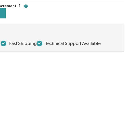
ncrement
1
more info
r
Fast Shipping
Technical Support Available