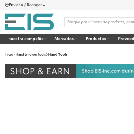
Enviar a / Recoger
SALTAR AL CONTENIDO PRINCIPAL
menú
Búsqueda de sitio
more info
nuestra compañía
Mercados
Productos
Proveed
Inicio
Hand & Power Tools
Hand Tools