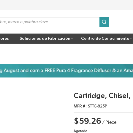
enviar búsqu
ores
Soluciones de Fabricación
Centro de Conocimiento
Cartridge, Chisel
MFR #
STTC-825P
$59.26
/
Piece
Agotado