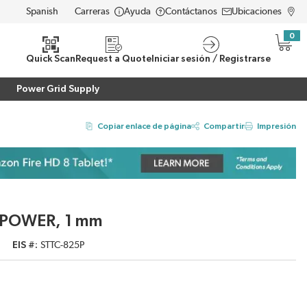
Carreras
Ayuda
Contáctanos
Ubicaciones
LANGUAGE
0
{0} i
eda
Quick Scan
Request a Quote
Iniciar sesión / Registrarse
Power Grid Supply
Copiar enlace de página
Compartir
Impresión
, POWER, 1 mm
EIS #
STTC-825P