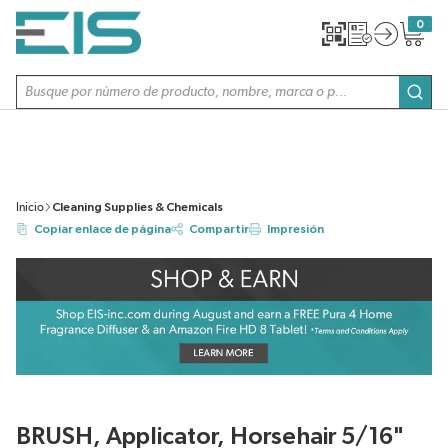
SALTAR AL CONTENIDO PRINCIPAL
0
{0} item
Búsqueda de sitio
envi
Inicio
Cleaning Supplies & Chemicals
Copiar enlace de página
Compartir
Impresión
BRUSH, Applicator, Horsehair 5/16"