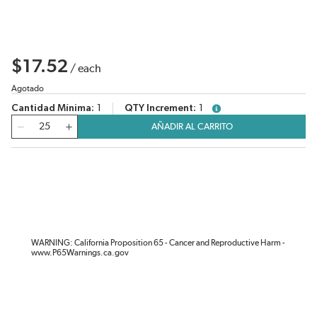
$17.52
/
each
Agotado
Cantidad Mínima
1
QTY Increment
1
more info
Cantidad
AÑADIR AL CARRITO
WARNING: California Proposition 65 - Cancer and Reproductive Harm -
www.P65Warnings.ca.gov