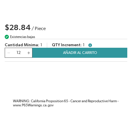
$28.84
/
Piece
Existencias bajas
Cantidad Mínima
1
QTY Increment
1
more info
Cantidad
AÑADIR AL CARRITO
WARNING: California Proposition 65 - Cancer and Reproductive Harm -
www.P65Warnings.ca.gov