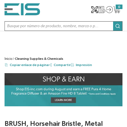
SALTAR AL CONTENIDO PRINCIPAL
0
{0} item
Búsqueda de sitio
envi
Inicio
Cleaning Supplies & Chemicals
Copiar enlace de página
Compartir
Impresión
BRUSH, Horsehair Bristle, Metal