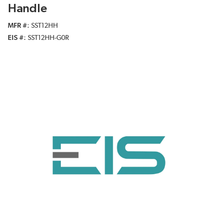
Handle
MFR #
SST12HH
EIS #
SST12HH-G0R