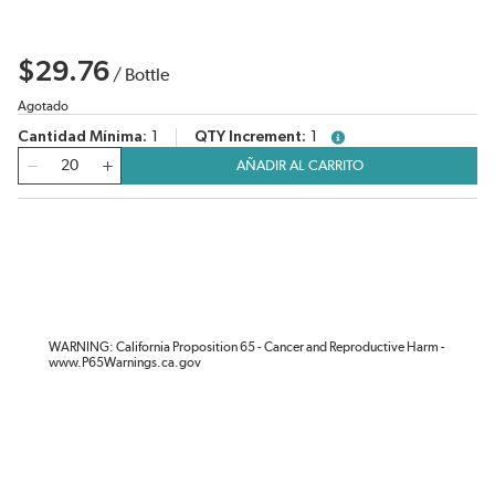
$29.76
/
Bottle
Agotado
Cantidad Mínima
1
QTY Increment
1
more info
Cantidad
AÑADIR AL CARRITO
WARNING: California Proposition 65 - Cancer and Reproductive Harm -
www.P65Warnings.ca.gov