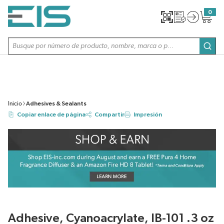
SALTAR AL CONTENIDO PRINCIPAL
0
{0} item
Búsqueda de sitio
envi
Inicio
Adhesives & Sealants
Copiar enlace de página
Compartir
Impresión
Adhesive, Cyanoacrylate, IB-101 .3 oz