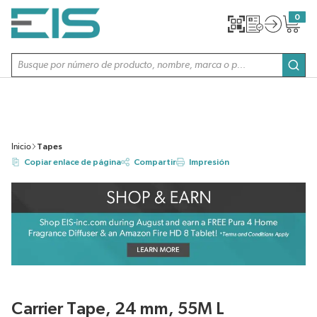
SALTAR AL CONTENIDO PRINCIPAL
0
{0} item
Búsqueda de sitio
envi
Inicio
Tapes
Copiar enlace de página
Compartir
Impresión
Carrier Tape, 24 mm, 55M L