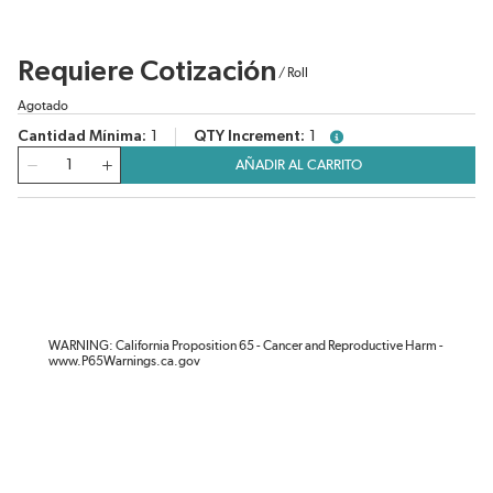
Requiere Cotización
/
Roll
Agotado
Cantidad Mínima
1
QTY Increment
1
more info
Cantidad
AÑADIR AL CARRITO
WARNING: California Proposition 65 - Cancer and Reproductive Harm -
www.P65Warnings.ca.gov