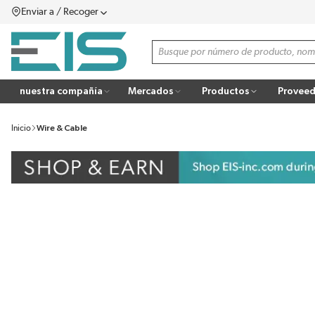
Enviar a / Recoger
SALTAR AL CONTENIDO PRINCIPAL
menú
Búsqueda de sitio
more info
nuestra compañía
Mercados
Productos
Proveed
Inicio
Wire & Cable