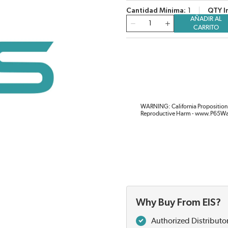
Cantidad Mínima
1
QTY I
AÑADIR AL
Cantidad
CARRITO
WARNING: California Proposition 
Reproductive Harm - www.P65Wa
Why Buy From EIS?
Authorized Distributo