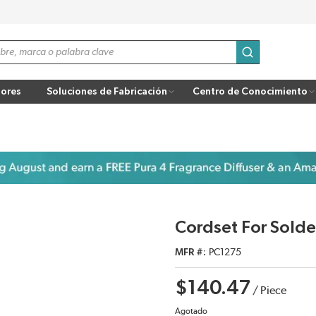
enviar búsqu
ores
Soluciones de Fabricación
Centro de Conocimiento
Cordset For Solde
MFR #
PC1275
$140.47
/
Piece
Agotado