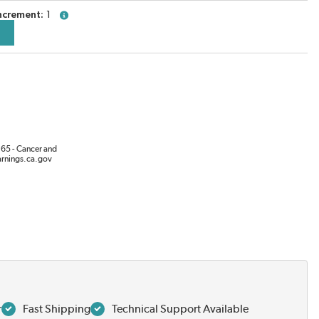
ncrement
1
more info
65 - Cancer and
rnings.ca.gov
r
Fast Shipping
Technical Support Available