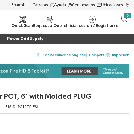
Carreras
Ayuda
Contáctanos
Ubicaciones
LANGUAGE
0
{0} i
eda
Quick Scan
Request a Quote
Iniciar sesión / Registrarse
Power Grid Supply
Copiar enlace de página
Compartir
Impresión
r POT, 6' with Molded PLUG
EIS #
PC1275-ESI