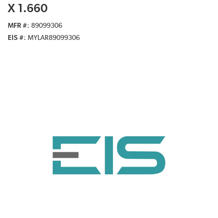
X 1.660
MFR #
89099306
EIS #
MYLAR89099306