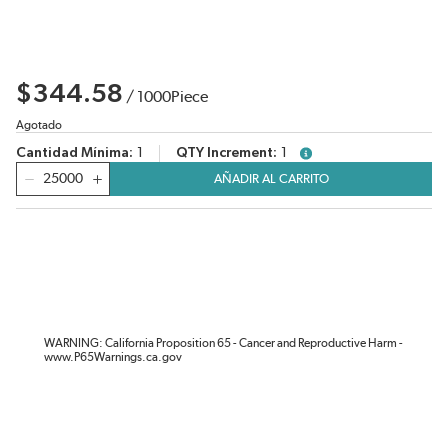
$344.58
/
1000
Piece
Agotado
Cantidad Mínima
1
QTY Increment
1
more info
Cantidad
AÑADIR AL CARRITO
WARNING: California Proposition 65 - Cancer and Reproductive Harm -
www.P65Warnings.ca.gov