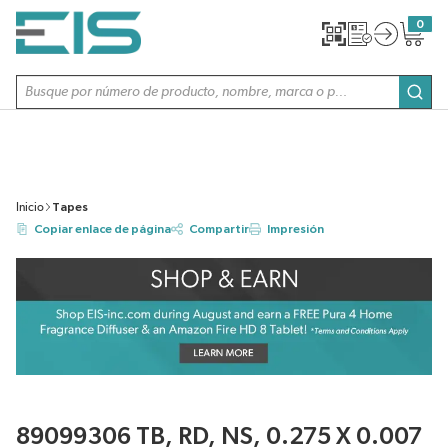
SALTAR AL CONTENIDO PRINCIPAL
0
{0} item
Búsqueda de sitio
envi
Inicio
Tapes
Copiar enlace de página
Compartir
Impresión
89099306 TB, RD, NS, 0.275 X 0.007