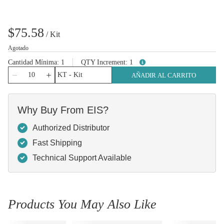
$75.58
/
Kit
Agotado
Cantidad Mínima
1
QTY Increment
1
more info
Cantidad
AÑADIR AL CARRITO
Why Buy From EIS?
Authorized Distributor
Fast Shipping
Technical Support Available
Products You May Also Like