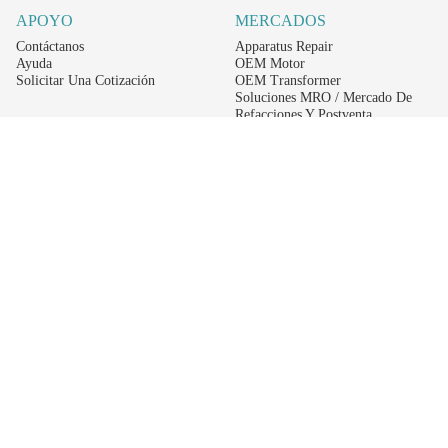
APOYO
MERCADOS
Contáctanos
Apparatus Repair
Ayuda
OEM Motor
Solicitar Una Cotización
OEM Transformer
Soluciones MRO / Mercado De
Refacciones Y Postventa
Alternative Energy
Power Generation
RECIBE LAS ÚLTIMAS NOTICIAS DEL EIS
Get updates on product availability, pricing changes, and quick access to the
materials you need.
CONÉCTATE CON NOSOTROS