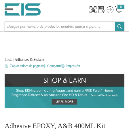
SALTAR AL CONTENIDO PRINCIPAL
0
{0} item
Búsqueda de sitio
envia
Inicio
Adhesives & Sealants
Copiar enlace de página
Compartir
Impresión
Adhesive EPOXY, A&B 400ML Kit