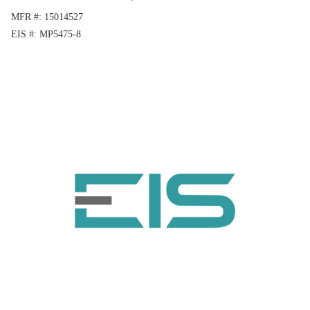
MFR #
15014527
EIS #
MP5475-8