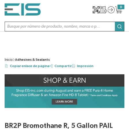
SALTAR AL CONTENIDO PRINCIPAL
0
{0} item
Búsqueda de sitio
envi
Inicio
Adhesives & Sealants
Copiar enlace de página
Compartir
Impresión
BR2P Bromothane R, 5 Gallon PAIL