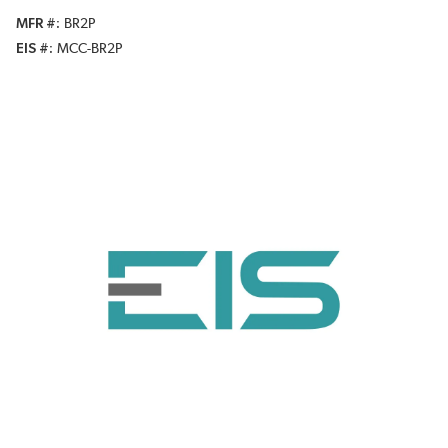
MFR #
BR2P
EIS #
MCC-BR2P