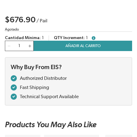
$676.90
/
Pail
Agotado
Cantidad Mínima
1
QTY Increment
1
more info
Cantidad
AÑADIR AL CARRITO
Why Buy From EIS?
Authorized Distributor
Fast Shipping
Technical Support Available
Products You May Also Like