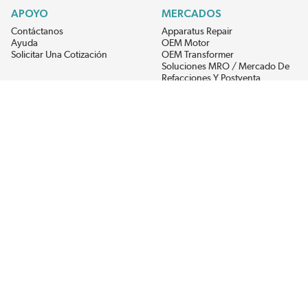
APOYO
MERCADOS
Contáctanos
Apparatus Repair
Ayuda
OEM Motor
Solicitar Una Cotización
OEM Transformer
Soluciones MRO / Mercado De
Refacciones Y Postventa
Alternative Energy
Power Generation
RECIBE LAS ÚLTIMAS NOTICIAS DEL EIS
Get updates on product availability, pricing changes, and quick access to
the materials you need.
CONÉCTATE CON NOSOTROS