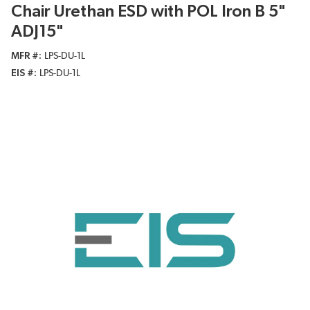
Chair Urethan ESD with POL Iron B 5"
ADJ15"
MFR #
LPS-DU-1L
EIS #
LPS-DU-1L