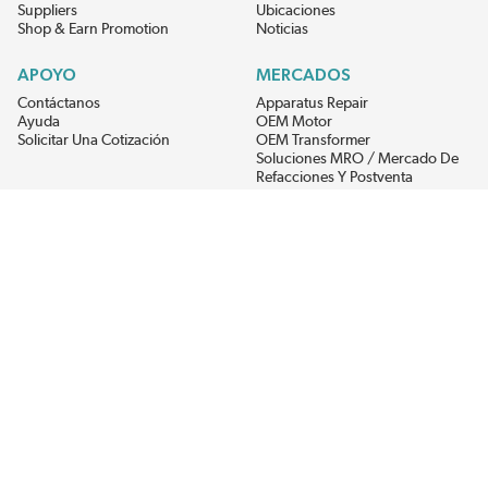
Suppliers
Ubicaciones
Shop & Earn Promotion
Noticias
APOYO
MERCADOS
Contáctanos
Apparatus Repair
Ayuda
OEM Motor
Solicitar Una Cotización
OEM Transformer
Soluciones MRO / Mercado De
Refacciones Y Postventa
Alternative Energy
Power Generation
RECIBE LAS ÚLTIMAS NOTICIAS DEL EIS
Get updates on product availability, pricing changes, and quick access to
the materials you need.
CONÉCTATE CON NOSOTROS