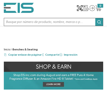
SALTAR AL CONTENIDO PRINCIPAL
0
{0} item
Búsqueda de sitio
envi
Inicio
Benches & Seating
Copiar enlace de página
Compartir
Impresión