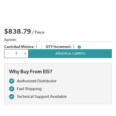
$838.79
/
Piece
Agotado
Cantidad Mínima
1
QTY Increment
1
more info
Cantidad
AÑADIR AL CARRITO
Why Buy From EIS?
Authorized Distributor
Fast Shipping
Technical Support Available