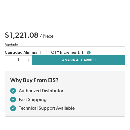
$1,221.08
/
Piece
Agotado
Cantidad Mínima
1
QTY Increment
1
more info
Cantidad
AÑADIR AL CARRITO
Why Buy From EIS?
Authorized Distributor
Fast Shipping
Technical Support Available