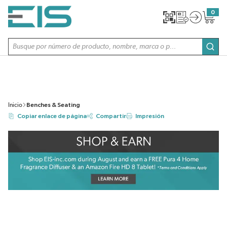
SALTAR AL CONTENIDO PRINCIPAL
0
{0} item
Búsqueda de sitio
envi
Inicio
Benches & Seating
Copiar enlace de página
Compartir
Impresión