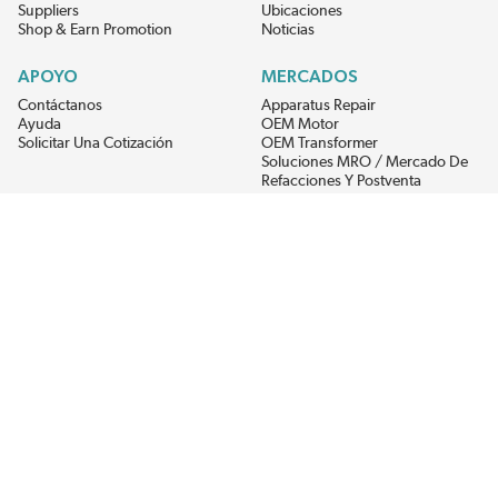
Suppliers
Ubicaciones
Shop & Earn Promotion
Noticias
APOYO
MERCADOS
Contáctanos
Apparatus Repair
Ayuda
OEM Motor
Solicitar Una Cotización
OEM Transformer
Soluciones MRO / Mercado De
Refacciones Y Postventa
Alternative Energy
Power Generation
RECIBE LAS ÚLTIMAS NOTICIAS DEL EIS
Get updates on product availability, pricing changes, and quick access to
the materials you need.
CONÉCTATE CON NOSOTROS