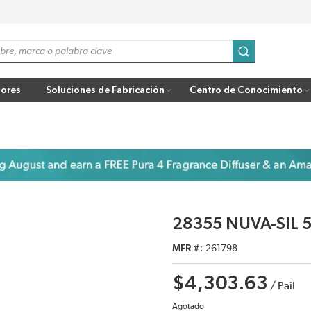
enviar búsqu
ores
Soluciones de Fabricación
Centro de Conocimiento
28355 NUVA-SIL 5
MFR #
261798
$4,303.63
/
Pail
Agotado