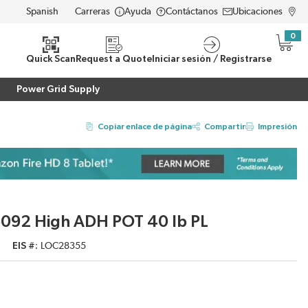
Carreras
Ayuda
Contáctanos
Ubicaciones
LANGUAGE
0
{0} i
eda
Quick Scan
Request a Quote
Iniciar sesión / Registrarse
Power Grid Supply
Copiar enlace de página
Compartir
Impresión
092 High ADH POT 40 lb PL
EIS #
LOC28355