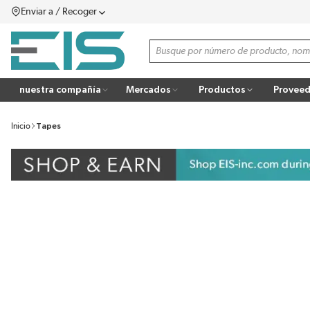
Enviar a / Recoger
SALTAR AL CONTENIDO PRINCIPAL
menú
Búsqueda de sitio
more info
nuestra compañía
Mercados
Productos
Proveed
Inicio
Tapes