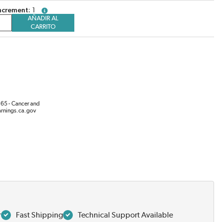
ncrement
1
more info
AÑADIR AL
CARRITO
65 - Cancer and
rnings.ca.gov
r
Fast Shipping
Technical Support Available