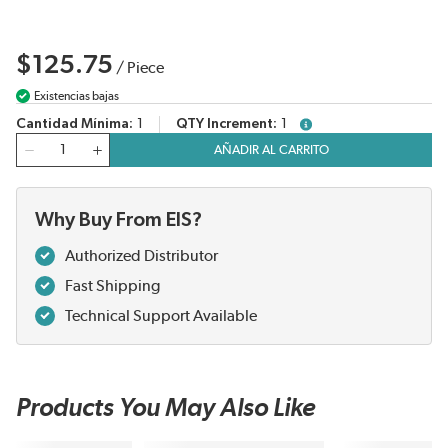
$125.75
/
Piece
Existencias bajas
Cantidad Mínima
1
QTY Increment
1
more info
Cantidad
AÑADIR AL CARRITO
Why Buy From EIS?
Authorized Distributor
Fast Shipping
Technical Support Available
Products You May Also Like