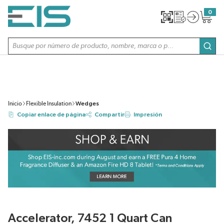
SALTAR AL CONTENIDO PRINCIPAL
0
{0} item
Búsqueda de sitio
envi
Inicio
Flexible Insulation
Wedges
Copiar enlace de página
Compartir
Impresión
Accelerator, 7452 1 Quart Can