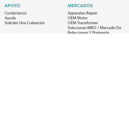
APOYO
MERCADOS
Contáctanos
Apparatus Repair
Ayuda
OEM Motor
Solicitar Una Cotización
OEM Transformer
Soluciones MRO / Mercado De
Refacciones Y Postventa
Alternative Energy
Power Generation
RECIBE LAS ÚLTIMAS NOTICIAS DEL EIS
Get updates on product availability, pricing changes, and quick access to
the materials you need.
CONÉCTATE CON NOSOTROS