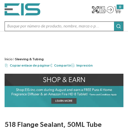
SALTAR AL CONTENIDO PRINCIPAL
0
{0} item
Búsqueda de sitio
envi
Inicio
Sleeving & Tubing
Copiar enlace de página
Compartir
Impresión
518 Flange Sealant, 50ML Tube