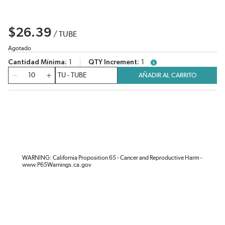
$26.39
/
TUBE
Agotado
Cantidad Mínima
1
QTY Increment
1
more info
Cantidad
AÑADIR AL CARRITO
WARNING: California Proposition 65 - Cancer and Reproductive Harm -
www.P65Warnings.ca.gov