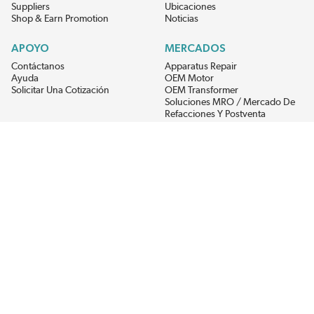
Suppliers
Ubicaciones
Shop & Earn Promotion
Noticias
APOYO
MERCADOS
Contáctanos
Apparatus Repair
Ayuda
OEM Motor
Solicitar Una Cotización
OEM Transformer
Soluciones MRO / Mercado De
Refacciones Y Postventa
Alternative Energy
Power Generation
RECIBE LAS ÚLTIMAS NOTICIAS DEL EIS
Get updates on product availability, pricing changes, and quick access to
the materials you need.
CONÉCTATE CON NOSOTROS