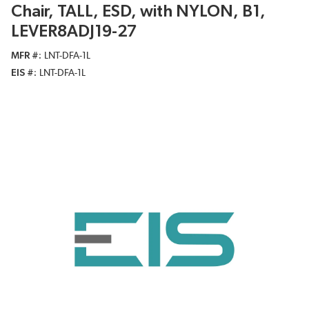
Chair, TALL, ESD, with NYLON, B1,
LEVER8ADJ19-27
MFR #
LNT-DFA-1L
EIS #
LNT-DFA-1L