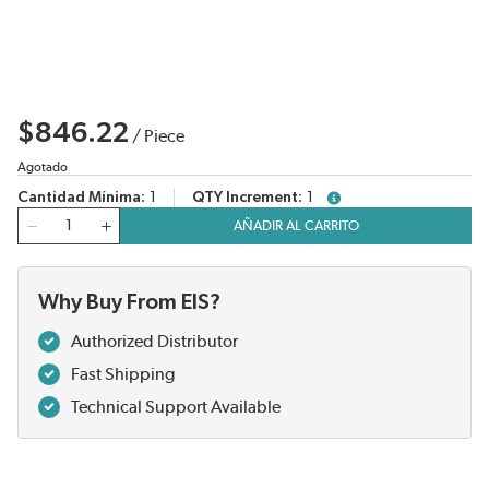
$846.22
/
Piece
Agotado
Cantidad Mínima
1
QTY Increment
1
more info
Cantidad
AÑADIR AL CARRITO
Why Buy From EIS?
Authorized Distributor
Fast Shipping
Technical Support Available