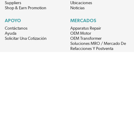
Suppliers
Ubicaciones
Shop & Earn Promotion
Noticias
APOYO
MERCADOS
Contáctanos
Apparatus Repair
Ayuda
OEM Motor
Solicitar Una Cotización
OEM Transformer
Soluciones MRO / Mercado De
Refacciones Y Postventa
Alternative Energy
Power Generation
RECIBE LAS ÚLTIMAS NOTICIAS DEL EIS
Get updates on product availability, pricing changes, and quick access to
the materials you need.
CONÉCTATE CON NOSOTROS