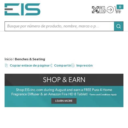
SALTAR AL CONTENIDO PRINCIPAL
0
{0} item
Búsqueda de sitio
envi
Inicio
Benches & Seating
Copiar enlace de página
Compartir
Impresión