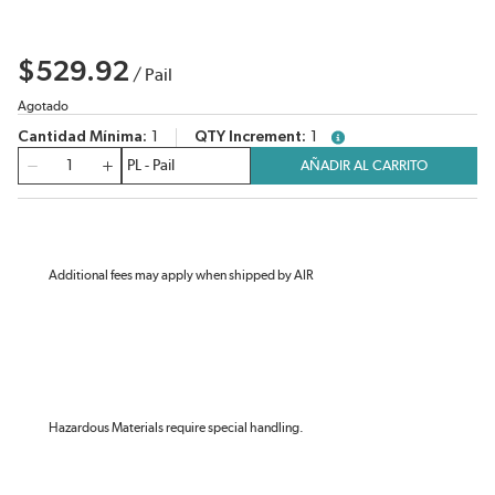
$529.92
/
Pail
Agotado
Cantidad Mínima
1
QTY Increment
1
more info
Cantidad
AÑADIR AL CARRITO
Additional fees may apply when shipped by AIR
Hazardous Materials require special handling.