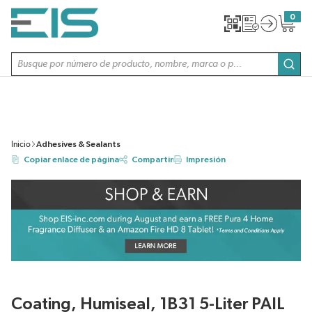
SALTAR AL CONTENIDO PRINCIPAL
0
{0} item
Búsqueda de sitio
envi
Inicio
Adhesives & Sealants
Copiar enlace de página
Compartir
Impresión
Coating, Humiseal, 1B31 5-Liter PAIL