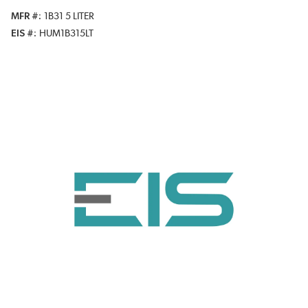
MFR #
1B31 5 LITER
EIS #
HUM1B315LT