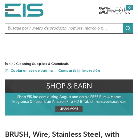
SALTAR AL CONTENIDO PRINCIPAL
0
{0} item
Búsqueda de sitio
envi
Inicio
Cleaning Supplies & Chemicals
Copiar enlace de página
Compartir
Impresión
BRUSH, Wire, Stainless Steel, with