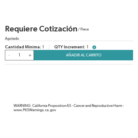
Requiere Cotización
/
Piece
Agotado
Cantidad Mínima
1
QTY Increment
1
more info
Cantidad
AÑADIR AL CARRITO
WARNING: California Proposition 65 - Cancer and Reproductive Harm -
www.P65Warnings.ca.gov