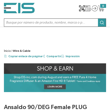
SALTAR AL CONTENIDO PRINCIPAL
0
{0} item
Búsqueda de sitio
envi
Inicio
Wire & Cable
Copiar enlace de página
Compartir
Impresión
Ansaldo 90/DEG Female PLUG