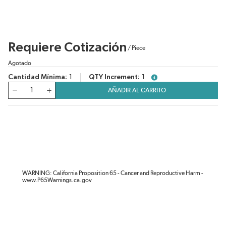
Requiere Cotización
/
Piece
Agotado
Cantidad Mínima
1
QTY Increment
1
more info
Cantidad
AÑADIR AL CARRITO
WARNING: California Proposition 65 - Cancer and Reproductive Harm -
www.P65Warnings.ca.gov