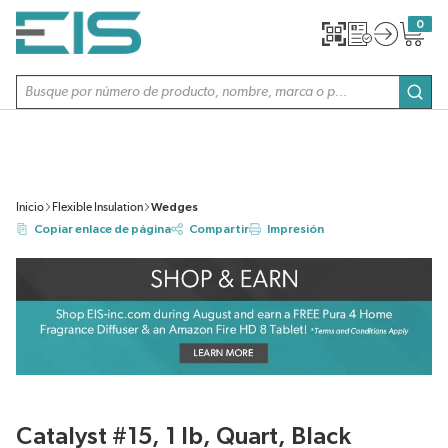
SALTAR AL CONTENIDO PRINCIPAL
0
{0} item
Búsqueda de sitio
envi
Inicio
Flexible Insulation
Wedges
Copiar enlace de página
Compartir
Impresión
Catalyst #15, 1 lb, Quart, Black