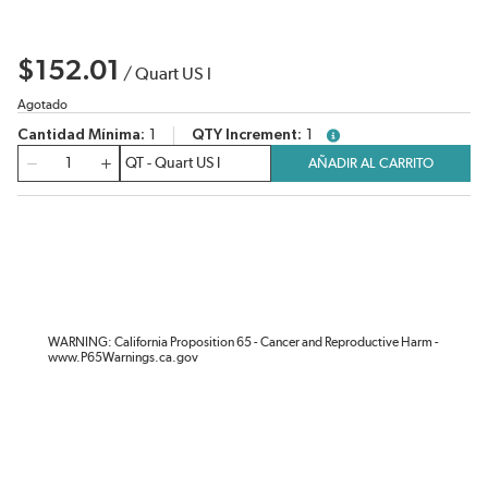
$152.01
/
Quart US l
Agotado
Cantidad Mínima
1
QTY Increment
1
more info
Cantidad
AÑADIR AL CARRITO
WARNING: California Proposition 65 - Cancer and Reproductive Harm -
www.P65Warnings.ca.gov