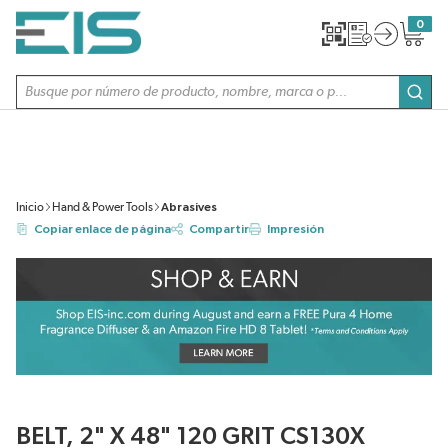
SALTAR AL CONTENIDO PRINCIPAL
0
{0} item
Búsqueda de sitio
envi
Inicio
Hand & Power Tools
Abrasives
Copiar enlace de página
Compartir
Impresión
BELT, 2" X 48" 120 GRIT CS130X