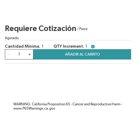
Requiere Cotización
/
Piece
Agotado
Cantidad Mínima
1
QTY Increment
1
more info
Cantidad
AÑADIR AL CARRITO
WARNING: California Proposition 65 - Cancer and Reproductive Harm -
www.P65Warnings.ca.gov