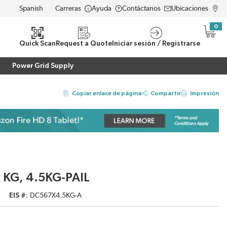
Carreras
Ayuda
Contáctanos
Ubicaciones
LANGUAGE
0
{0} i
eda
Quick Scan
Request a Quote
Iniciar sesión / Registrarse
Power Grid Supply
Copiar enlace de página
Compartir
Impresión
, KG, 4.5KG-PAIL
EIS #
DC567X4.5KG-A