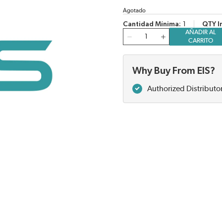
Agotado
Cantidad Mínima
1
QTY I
AÑADIR AL
Cantidad
CARRITO
Why Buy From EIS?
Authorized Distributo