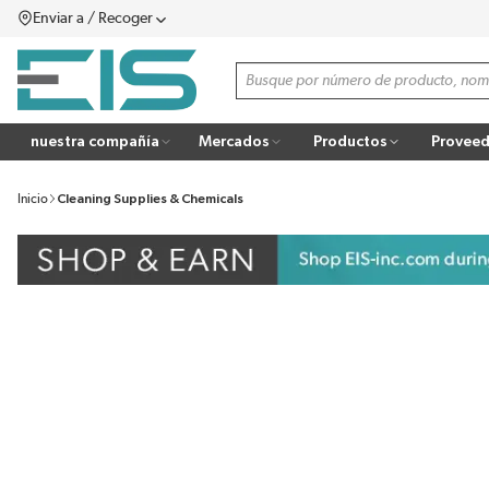
Enviar a / Recoger
SALTAR AL CONTENIDO PRINCIPAL
menú
Búsqueda de sitio
more info
nuestra compañía
Mercados
Productos
Proveed
Inicio
Cleaning Supplies & Chemicals