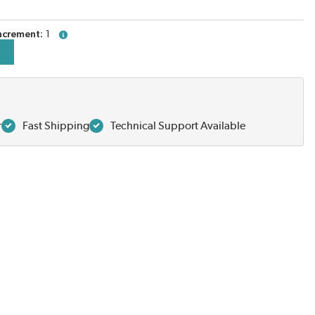
ncrement
1
more info
r
Fast Shipping
Technical Support Available