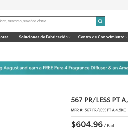
enviar búsqu
ores
Soluciones de Fabricación
Centro de Conocimiento
567 PR/LESS PT A
MFR #
567 PR/LESS PT A 4.5KG
$604.96
/
Pail