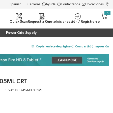
Carreras
Ayuda
Contáctanos
Ubicaciones
LANGUAGE
0
{0} i
eda
Quick Scan
Request a Quote
Iniciar sesión / Registrarse
Power Grid Supply
Copiar enlace de página
Compartir
Impresión
305ML CRT
EIS #
DC3-1944X305ML