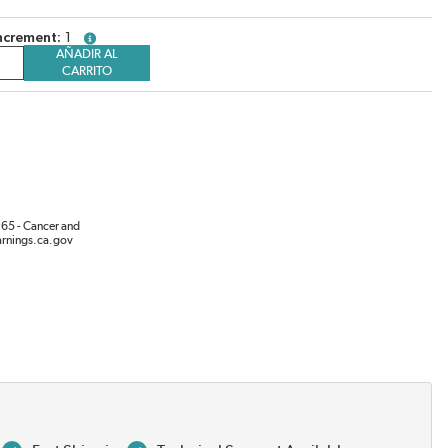
ncrement
1
more info
AÑADIR AL
CARRITO
65 - Cancer and
rnings.ca.gov