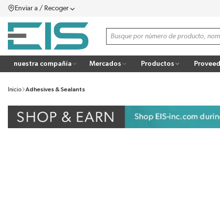
Enviar a / Recoger
SALTAR AL CONTENIDO PRINCIPAL
menú
Búsqueda de sitio
more info
nuestra compañía
Mercados
Productos
Proveed
Inicio
Adhesives & Sealants