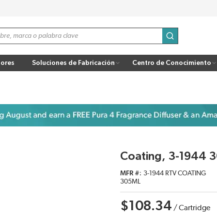
enviar búsqu
ores
Soluciones de Fabricación
Centro de Conocimiento
Coating, 3-1944 
MFR #
3-1944 RTV COATING
305ML
$108.34
/
Cartridge