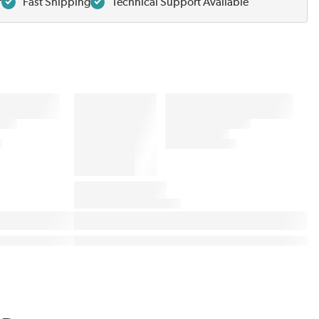
r
Fast Shipping
Technical Support Available