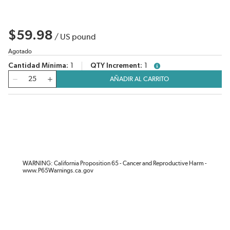
$59.98
/
US pound
Agotado
Cantidad Mínima
1
QTY Increment
1
more info
Cantidad
AÑADIR AL CARRITO
WARNING: California Proposition 65 - Cancer and Reproductive Harm -
www.P65Warnings.ca.gov