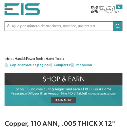
SALTAR AL CONTENIDO PRINCIPAL
0
{0} item
Búsqueda de sitio
envi
Inicio
Hand & Power Tools
Hand Tools
Copiar enlace de página
Compartir
Impresión
Copper, 110 ANN, .005 THICK X 12"