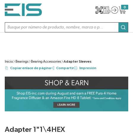
SALTAR AL CONTENIDO PRINCIPAL
0
{0} item
Búsqueda de sitio
envi
Inicio
Bearings
Bearing Accessories
Adapter Sleeves
Copiar enlace de página
Compartir
Impresión
Adapter 1"1\4HEX