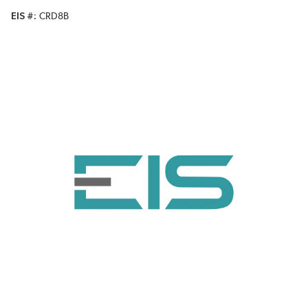
EIS #
CRD8B