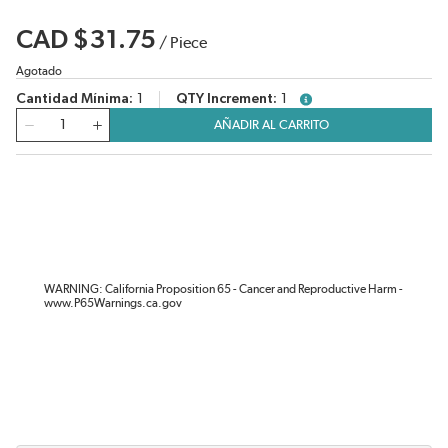
CAD $31.75
/
Piece
Agotado
Cantidad Mínima
1
QTY Increment
1
more info
Cantidad
AÑADIR AL CARRITO
WARNING: California Proposition 65 - Cancer and Reproductive Harm -
www.P65Warnings.ca.gov