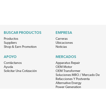
BUSCAR PRODUCTOS
EMPRESA
Productos
Carreras
Suppliers
Ubicaciones
Shop & Earn Promotion
Noticias
APOYO
MERCADOS
Contáctanos
Apparatus Repair
Ayuda
OEM Motor
Solicitar Una Cotización
OEM Transformer
Soluciones MRO / Mercado De
Refacciones Y Postventa
Alternative Energy
Power Generation
RECIBE LAS ÚLTIMAS NOTICIAS DEL EIS
Get updates on product availability, pricing changes, and quick access to