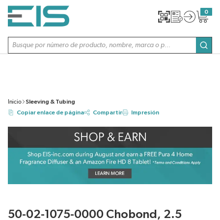
SALTAR AL CONTENIDO PRINCIPAL
0
{0} item
Búsqueda de sitio
envi
Inicio
Sleeving & Tubing
Copiar enlace de página
Compartir
Impresión
50-02-1075-0000 Chobond, 2.5