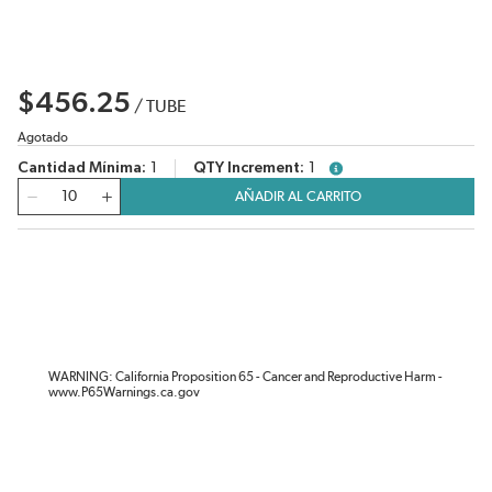
$456.25
/
TUBE
Agotado
Cantidad Mínima
1
QTY Increment
1
more info
Cantidad
AÑADIR AL CARRITO
WARNING: California Proposition 65 - Cancer and Reproductive Harm -
www.P65Warnings.ca.gov