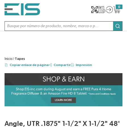
SALTAR AL CONTENIDO PRINCIPAL
0
{0} item
Búsqueda de sitio
envi
Inicio
Tapes
Copiar enlace de página
Compartir
Impresión
Angle, UTR .1875" 1-1/2" X 1-1/2" 48'