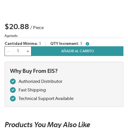
$20.88
/
Piece
Agotado
Cantidad Mínima
1
QTY Increment
1
more info
Cantidad
AÑADIR AL CARRITO
Why Buy From EIS?
Authorized Distributor
Fast Shipping
Technical Support Available
Products You May Also Like