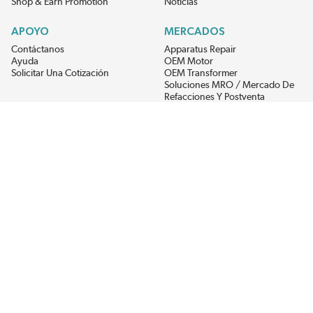
Shop & Earn Promotion
Noticias
APOYO
MERCADOS
Contáctanos
Apparatus Repair
Ayuda
OEM Motor
Solicitar Una Cotización
OEM Transformer
Soluciones MRO / Mercado De
Refacciones Y Postventa
Alternative Energy
Power Generation
RECIBE LAS ÚLTIMAS NOTICIAS DEL EIS
Get updates on product availability, pricing changes, and quick access to
the materials you need.
CONÉCTATE CON NOSOTROS