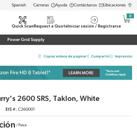
Carreras
Ayuda
Contáctanos
Ubicaciones
LANGUAGE
0
{0} i
eda
Quick Scan
Request a Quote
Iniciar sesión / Registrarse
Power Grid Supply
Copiar enlace de página
Compartir
Impresión
ry's 2600 SRS, Taklon, White
EIS #
C260001
ción
/
Piece