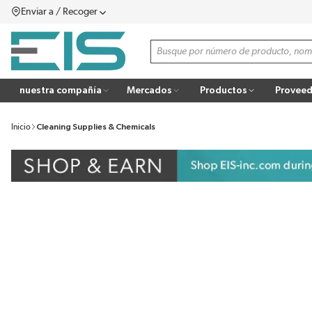
Enviar a / Recoger
SALTAR AL CONTENIDO PRINCIPAL
menú
Búsqueda de sitio
more info
nuestra compañía
Mercados
Productos
Proveed
Inicio
Cleaning Supplies & Chemicals