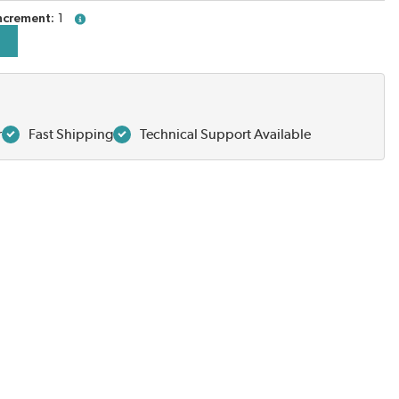
ncrement
1
more info
r
Fast Shipping
Technical Support Available