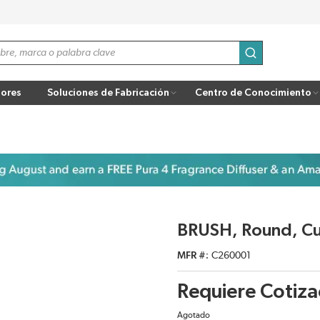
enviar búsqu
ores
Soluciones de Fabricación
Centro de Conocimiento
BRUSH, Round, Cur
MFR #
C260001
Requiere Cotiza
Agotado