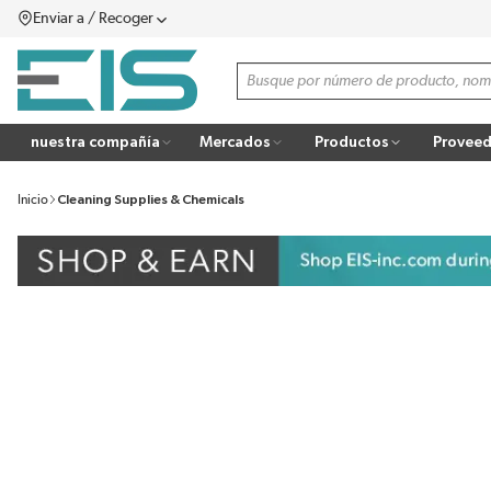
Enviar a / Recoger
SALTAR AL CONTENIDO PRINCIPAL
menú
Búsqueda de sitio
more info
nuestra compañía
Mercados
Productos
Proveed
Inicio
Cleaning Supplies & Chemicals