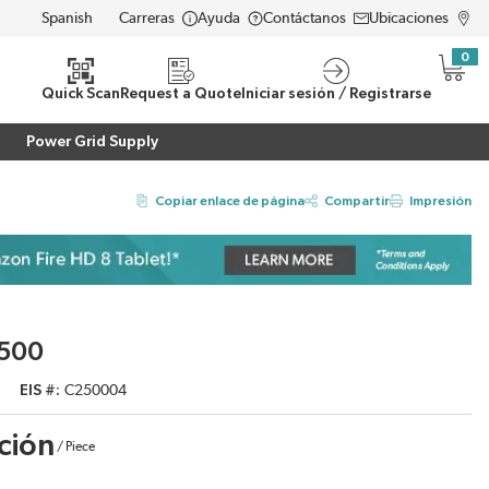
Carreras
Ayuda
Contáctanos
Ubicaciones
LANGUAGE
0
{0} i
eda
Quick Scan
Request a Quote
Iniciar sesión / Registrarse
Power Grid Supply
Copiar enlace de página
Compartir
Impresión
2500
EIS #
C250004
ción
/
Piece