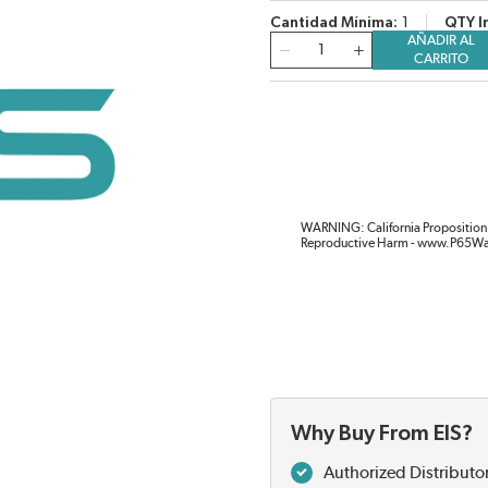
Cantidad Mínima
1
QTY I
AÑADIR AL
Cantidad
CARRITO
WARNING: California Proposition 
Reproductive Harm - www.P65Wa
Why Buy From EIS?
Authorized Distributo