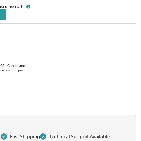
ncrement
1
more info
65 - Cancer and
rnings.ca.gov
r
Fast Shipping
Technical Support Available