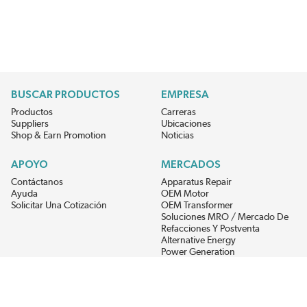
BUSCAR PRODUCTOS
EMPRESA
Productos
Carreras
Suppliers
Ubicaciones
Shop & Earn Promotion
Noticias
APOYO
MERCADOS
Contáctanos
Apparatus Repair
Ayuda
OEM Motor
Solicitar Una Cotización
OEM Transformer
Soluciones MRO / Mercado De
Refacciones Y Postventa
Alternative Energy
Power Generation
RECIBE LAS ÚLTIMAS NOTICIAS DEL EIS
Get updates on product availability, pricing changes, and quick access to