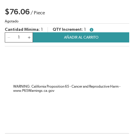
$76.06
/
Piece
Agotado
Cantidad Mínima
1
QTY Increment
1
more info
Cantidad
AÑADIR AL CARRITO
WARNING: California Proposition 65 - Cancer and Reproductive Harm -
www.P65Warnings.ca.gov