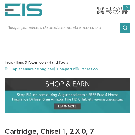
SALTAR AL CONTENIDO PRINCIPAL
0
{0} item
Búsqueda de sitio
envi
Inicio
Hand & Power Tools
Hand Tools
Copiar enlace de página
Compartir
Impresión
Cartridge, Chisel 1, 2 X 0, 7