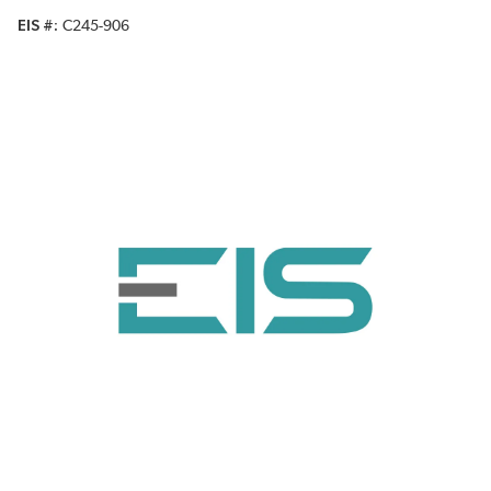
EIS #
C245-906