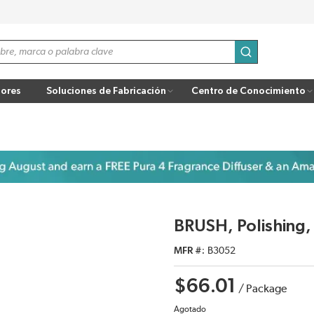
enviar búsqu
ores
Soluciones de Fabricación
Centro de Conocimiento
BRUSH, Polishing,
MFR #
B3052
$66.01
/
Package
Agotado