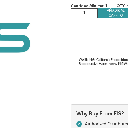
Cantidad Mínima
1
QTY I
AÑADIR AL
Cantidad
CARRITO
WARNING: California Proposition 
Reproductive Harm - www.P65Wa
Why Buy From EIS?
Authorized Distributo