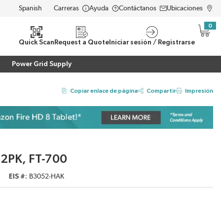
Carreras
Ayuda
Contáctanos
Ubicaciones
LANGUAGE
0
{0} i
eda
Quick Scan
Request a Quote
Iniciar sesión / Registrarse
Power Grid Supply
Copiar enlace de página
Compartir
Impresión
 2PK, FT-700
EIS #
B3052-HAK