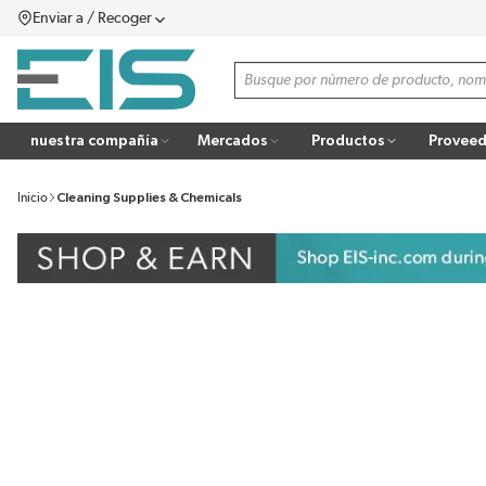
Enviar a / Recoger
SALTAR AL CONTENIDO PRINCIPAL
menú
Búsqueda de sitio
more info
nuestra compañía
Mercados
Productos
Proveed
Inicio
Cleaning Supplies & Chemicals