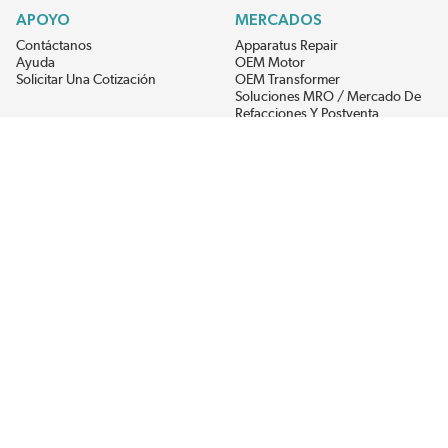
APOYO
MERCADOS
Contáctanos
Apparatus Repair
Ayuda
OEM Motor
Solicitar Una Cotización
OEM Transformer
Soluciones MRO / Mercado De
Refacciones Y Postventa
Alternative Energy
Power Generation
RECIBE LAS ÚLTIMAS NOTICIAS DEL EIS
Get updates on product availability, pricing changes, and quick access to
the materials you need.
CONÉCTATE CON NOSOTROS