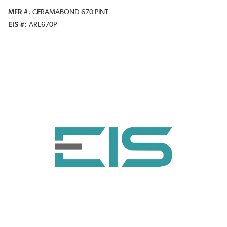
MFR #
CERAMABOND 670 PINT
EIS #
ARE670P