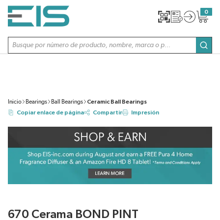
SALTAR AL CONTENIDO PRINCIPAL
0
{0} item
Búsqueda de sitio
envi
Inicio
Bearings
Ball Bearings
Ceramic Ball Bearings
Copiar enlace de página
Compartir
Impresión
670 Cerama BOND PINT