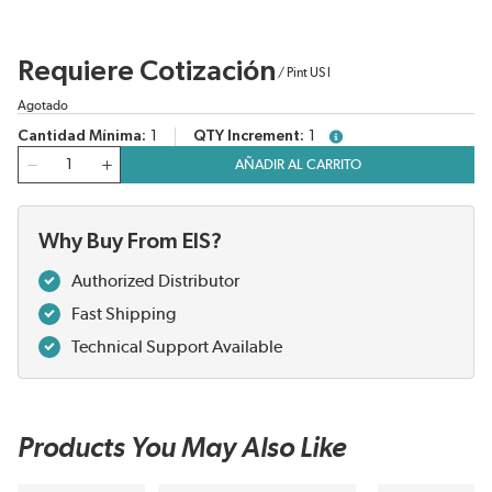
Requiere Cotización
/
Pint US l
Agotado
Cantidad Mínima
1
QTY Increment
1
more info
Cantidad
AÑADIR AL CARRITO
Why Buy From EIS?
Authorized Distributor
Fast Shipping
Technical Support Available
Products You May Also Like