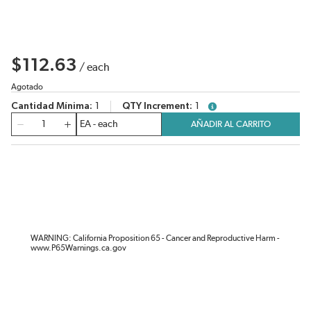
$112.63
/
each
Agotado
Cantidad Mínima
1
QTY Increment
1
more info
Cantidad
AÑADIR AL CARRITO
WARNING: California Proposition 65 - Cancer and Reproductive Harm -
www.P65Warnings.ca.gov