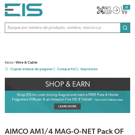
SALTAR AL CONTENIDO PRINCIPAL
0
{0} item
Búsqueda de sitio
envi
Inicio
Wire & Cable
Copiar enlace de página
Compartir
Impresión
AIMCO AM1/4 MAG-O-NET Pack OF