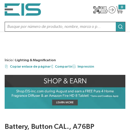
SALTAR AL CONTENIDO PRINCIPAL
0
{0} item
Búsqueda de sitio
envi
Inicio
Lighting & Magnification
Copiar enlace de página
Compartir
Impresión
Battery, Button CAL., A76BP