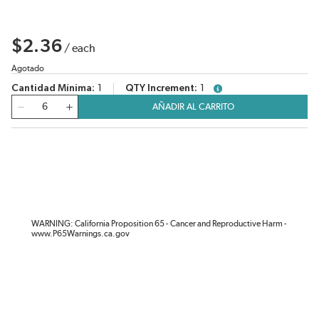
$2.36
/
each
Agotado
Cantidad Mínima
1
QTY Increment
1
more info
Cantidad
AÑADIR AL CARRITO
WARNING: California Proposition 65 - Cancer and Reproductive Harm -
www.P65Warnings.ca.gov