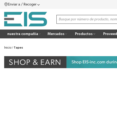
Enviar a / Recoger
SALTAR AL CONTENIDO PRINCIPAL
menú
Búsqueda de sitio
more info
nuestra compañía
Mercados
Productos
Proveed
Inicio
Tapes