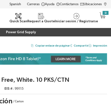
Carreras
Ayuda
Contáctanos
Ubicaciones
LANGUAGE
0
{0} i
eda
Quick Scan
Request a Quote
Iniciar sesión / Registrarse
Power Grid Supply
Copiar enlace de página
Compartir
Impresión
 Free, White. 10 PKS/CTN
EIS #
99115
ción
/
Carton