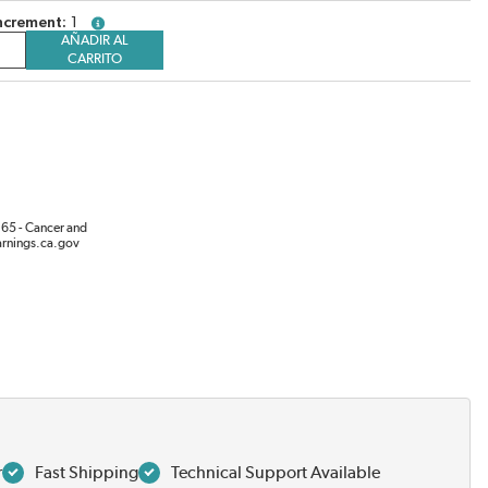
ncrement
1
more info
AÑADIR AL
CARRITO
65 - Cancer and
rnings.ca.gov
r
Fast Shipping
Technical Support Available