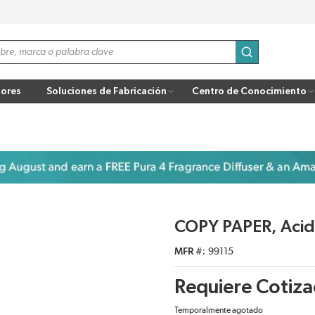
enviar búsqu
ores
Soluciones de Fabricación
Centro de Conocimiento
COPY PAPER, Acid
MFR #
99115
Requiere Cotiza
Temporalmente agotado